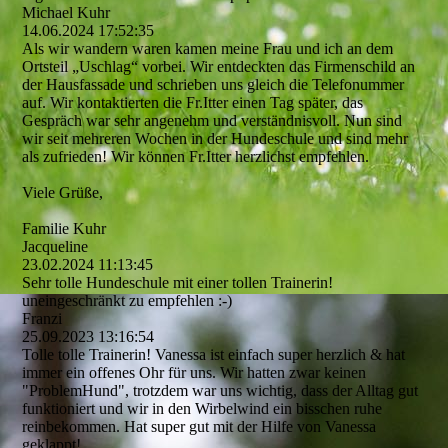
Michael Kuhr
14.06.2024
17:52:35
Als wir wandern waren kamen meine Frau und ich an dem
Ortsteil „Uschlag“ vorbei. Wir entdeckten das Firmenschild an
der Hausfassade und schrieben uns gleich die Telefonummer
auf. Wir kontaktierten die Fr.Itter einen Tag später, das
Gespräch war sehr angenehm und verständnisvoll. Nun sind
wir seit mehreren Wochen in der Hundeschule und sind mehr
als zufrieden! Wir können Fr.Itter herzlichst empfehlen.
Viele Grüße,
Familie Kuhr
Jacqueline
23.02.2024
11:13:45
Sehr tolle Hundeschule mit einer tollen Trainerin!
uneingeschränkt zu empfehlen :-)
Franzi
25.09.2023
13:16:54
Tolle tolle Trainerin! Vanessa ist einfach super herzlich & hat
immer ein offenes Ohr für uns. Wir hatten zwar keinen
"ProblemHund",­ trotzdem war uns wichtig, dass der Alltag gut
funktioniert und wir in den Wirbelwind ein bisschen ruhe
reinbekommen. Hat super gut mit der Hilfe von Vanessa
geklappt!