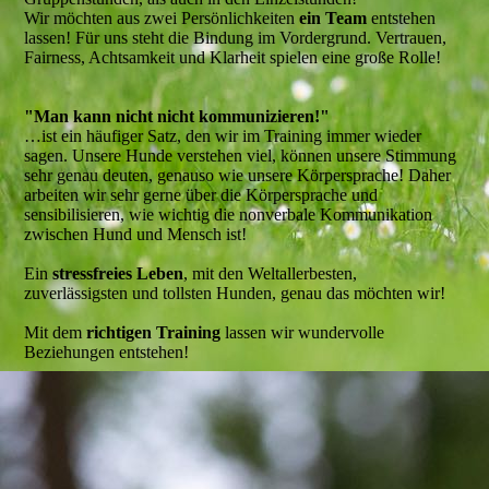
Wir möchten aus zwei Persönlichkeiten
ein Team
entstehen
lassen! Für uns steht die Bindung im Vordergrund. Vertrauen,
Fairness, Achtsamkeit und Klarheit spielen eine große Rolle!
"Man kann nicht nicht kommunizieren!"
…ist ein häufiger Satz, den wir im Training immer wieder
sagen. Unsere Hunde verstehen viel, können unsere Stimmung
sehr genau deuten, genauso wie unsere Körpersprache! Daher
arbeiten wir sehr gerne über die Körpersprache und
sensibilisieren, wie wichtig die nonverbale Kommunikation
zwischen Hund und Mensch ist!
Ein
stressfreies Leben
, mit den Weltallerbesten,
zuverlässigsten und tollsten Hunden, genau das möchten wir!
Mit dem
richtigen Training
lassen wir wundervolle
Beziehungen entstehen!