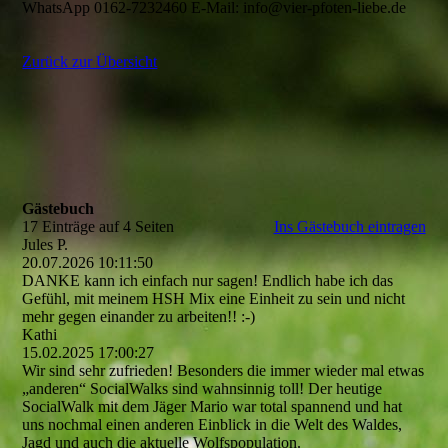
WhatsApp 0162-7232460 E-Mail: info@vier-pfoten-liebe.de
Zurück zur Übersicht
Gästebuch
17 Einträge auf 4 Seiten
Ins Gästebuch eintragen
Jules P.
20.07.2026
10:11:50
DANKE kann ich einfach nur sagen! Endlich habe ich das
Gefühl, mit meinem HSH Mix eine Einheit zu sein und nicht
mehr gegen einander zu arbeiten!! :-)
Kathi
15.02.2025
17:00:27
Wir sind sehr zufrieden! Besonders die immer wieder mal etwas
„anderen“ SocialWalks sind wahnsinnig toll! Der heutige
SocialWalk mit dem Jäger Mario war total spannend und hat
uns nochmal einen anderen Einblick in die Welt des Waldes,
Jagd und auch die aktuelle Wolfspopulation.