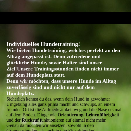
Individuelles Hundetraining!
Wir bieten Hundetraining, welches perfekt an den
Alltag angepasst ist.
Denn zufriedene und
glückliche Hunde, sowie Halter sind unser
Ziel!
Unsere Trainingsstunden finden nicht immer
auf dem Hundeplatz statt.
Denn wir möchten, dass unsere Hunde im
Alltag
zuverlässig sind und nicht nur auf dem
Hundeplatz
.
Sicherlich kennst du das, wenn dein Hund in gewohnter
Umgebung alles ganz prima macht und schwups, an einem
fremden Ort ist die Aufmerksamkeit weg und die Nase erstmal
auf dem Boden. Dinge wie
Orientierung, Leinenführigkeit
und der
Rückruf
funktionieren auf einmal nicht mehr.
Genau da möchten wir ansetzen, sowohl in den
Gruppenstunden, als auch in den Einzelstunden!