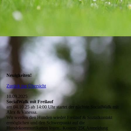
Neuigkeiten!
Zurück zur Übersicht
10.09.2025
SocialWalk mit Freilauf
am 04.10.25 ab 14:00 Uhr startet der nächste SocialWalk mit
Alex & Vanessa.
Wir werden den Hunden wieder Freilauf & Sozialkontakt
ermöglichen und den Schwerpunkt auf die
Hundekommunikation legen.. Kosten: 25€ Anmeldung