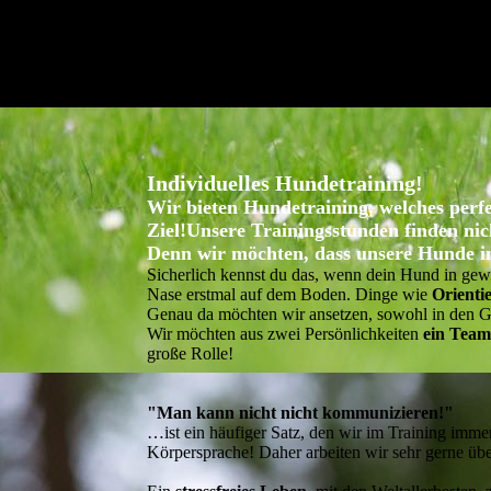
Individuelles Hundetraining!
Wir bieten Hundetraining, welches perfe
Ziel!
Unsere Trainingsstunden finden ni
Denn wir möchten, dass unsere Hunde 
Sicherlich kennst du das, wenn dein Hund in ge
Nase erstmal auf dem Boden. Dinge wie
Orienti
Genau da möchten wir ansetzen, sowohl in den G
Wir möchten aus zwei Persönlichkeiten
ein Tea
große Rolle!
"Man kann nicht nicht kommunizieren!"
…ist ein häufiger Satz, den wir im Training imm
Körpersprache! Daher arbeiten wir sehr gerne üb