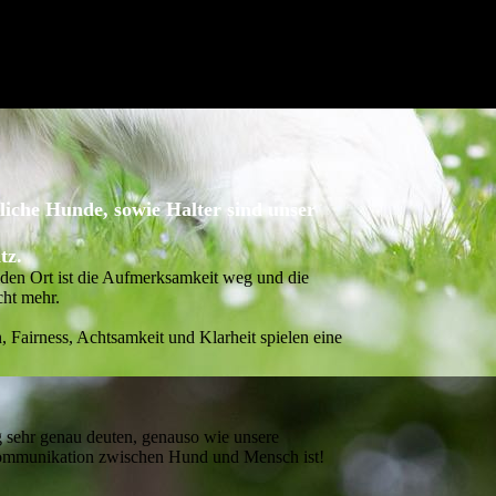
liche Hunde, sowie Halter sind unser
tz
.
den Ort ist die Aufmerksamkeit weg und die
cht mehr.
, Fairness, Achtsamkeit und Klarheit spielen eine
g sehr genau deuten, genauso wie unsere
e Kommunikation zwischen Hund und Mensch ist!