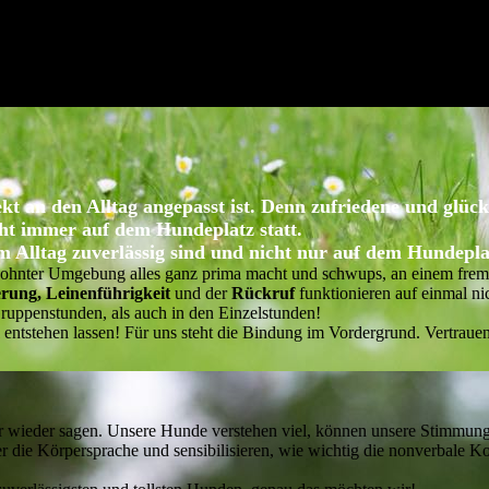
kt an den Alltag angepasst ist.
Denn zufriedene und glück
cht immer auf dem Hundeplatz statt.
im
Alltag
zuverlässig sind und nicht nur auf dem
Hundepla
wohnter Umgebung alles ganz prima macht und schwups, an einem frem
erung, Leinenführigkeit
und der
Rückruf
funktionieren auf einmal ni
ruppenstunden, als auch in den Einzelstunden!
m
entstehen lassen! Für uns steht die Bindung im Vordergrund. Vertrauen
er wieder sagen. Unsere Hunde verstehen viel, können unsere Stimmun
er die Körpersprache und sensibilisieren, wie wichtig die nonverbal