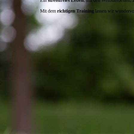
Ein
stressfreies Leben
, mit den Weltallerbesten,
Mit dem
richtigen Training
lassen wir wundervo